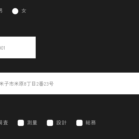
男
女
調査
測量
設計
総務