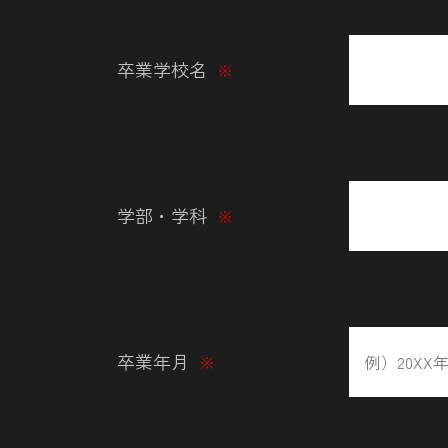
卒業学校名
※
学部・学科
※
卒業年月
※