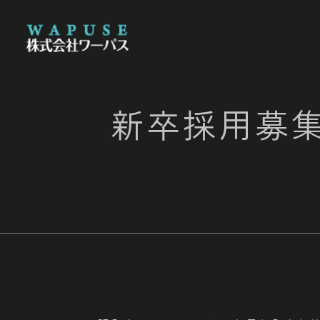
新
卒
採
用
募